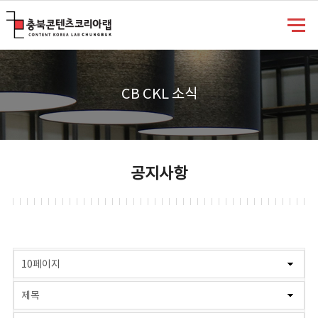
충북콘텐츠코리아랩
CB CKL 소식
공지사항
게시물 검색