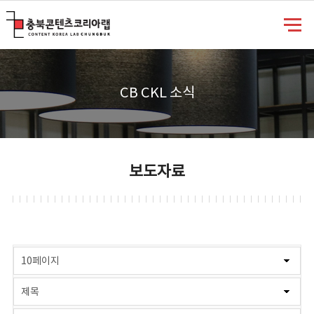
충북콘텐츠코리아랩
CB CKL 소식
보도자료
게시물 검색