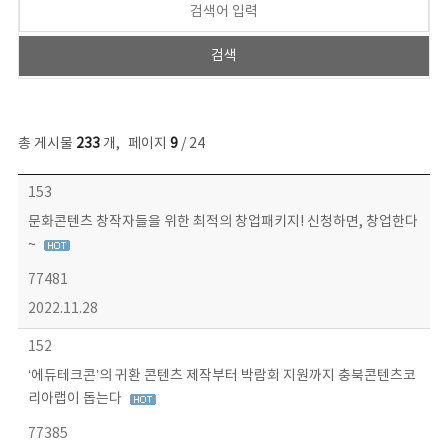
총 게시물
233
개
,
페이지
9
/ 24
보도자료 목록 - 번호, 제목, 작성자, 파일, 조회수, 작성일 정보 제공
153
문화콘텐츠 창작자들을 위한 최적의 창업패키지! 신청하면, 창업한다
~
77481
2022.11.28
152
‘에듀테크콘’의 귀환 콘텐츠 제작부터 박람회 지원까지 충북콘텐츠코
리아랩이 돕는다
77385