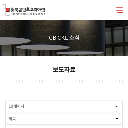
충북콘텐츠코리아랩
CB CKL 소식
보도자료
게시물 검색