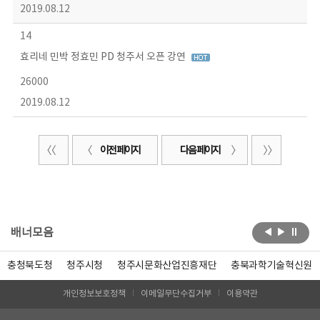
2019.08.12
14
효리네 민박 정효민 PD 청주서 오픈 강연
26000
2019.08.12
이전 페이지
다음 페이지
배너모음
충청북도청
청주시청
청주시문화산업진흥재단
충북과학기술혁신원
개인정보보호정책
이메일무단수집거부
이용약관