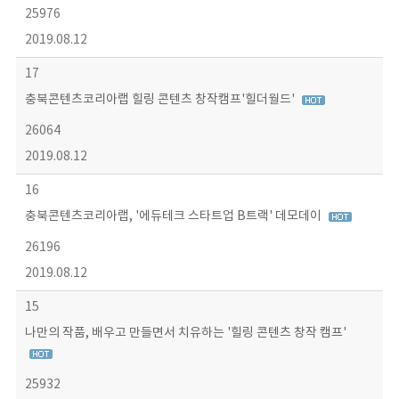
25976
2019.08.12
17
충북콘텐츠코리아랩 힐링 콘텐츠 창작캠프'힐더월드'
26064
2019.08.12
16
충북콘텐츠코리아랩, '에듀테크 스타트업 B트랙' 데모데이
26196
2019.08.12
15
나만의 작품, 배우고 만들면서 치유하는 '힐링 콘텐츠 창작 캠프'
25932