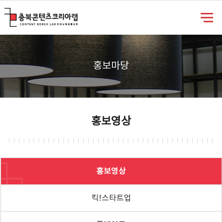
충북콘텐츠코리아랩
홍보마당
홍보영상
홍보영상
킥!스타트업