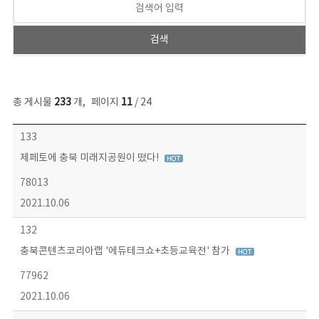
총 게시물
233
개
,
페이지
11
/ 24
보도자료 목록 - 번호, 제목, 작성자, 파일, 조회수, 작성일 정보 제공
133
제페토에 충북 미래지공원이 떴다!
78013
2021.10.06
132
충북콘텐츠코리아랩 '에듀테크쇼+초등교육전' 참가
77962
2021.10.06