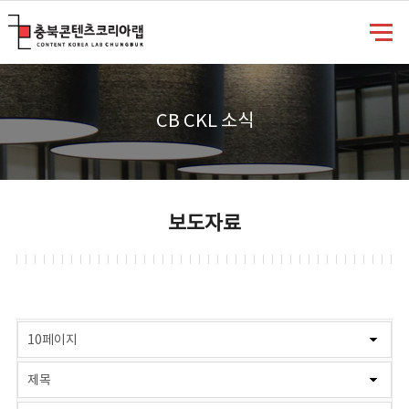
충북콘텐츠코리아랩
CB CKL 소식
보도자료
게시물 검색