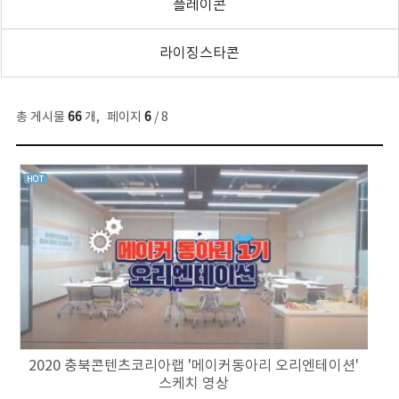
플레이콘
라이징스타콘
총 게시물
66
개
,
페이지
6
/ 8
2020 충북콘텐츠코리아랩 '메이커동아리 오리엔테이션'
스케치 영상