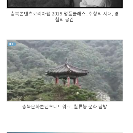
충북콘텐츠코리아랩 2019 명품클래스_취향의 시대, 경
험의 공간
충북문화콘텐츠네트워크_월류봉 문화 탐방