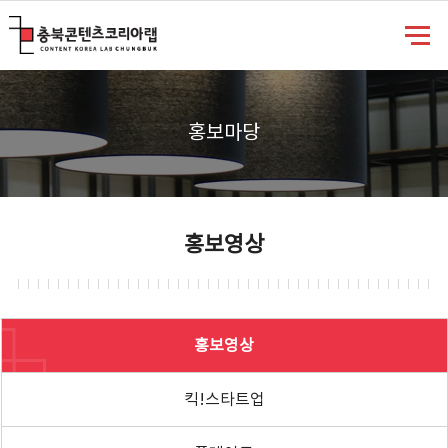
충북콘텐츠코리아랩
홍보마당
홍보영상
홍보영상
킥!스타트업