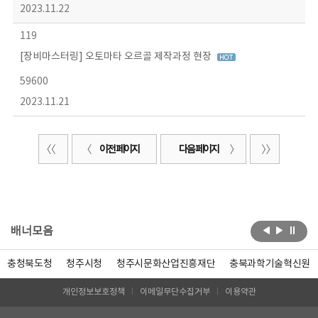
2023.11.22
119
[장비마스터링] 오토마타 오르골 제작과정 현장
59600
2023.11.21
이전 페이지
다음 페이지
배너모음
충청북도청
청주시청
청주시문화산업진흥재단
충북과학기술혁신원
개인정보보호정책
이메일무단수집거부
이용약관