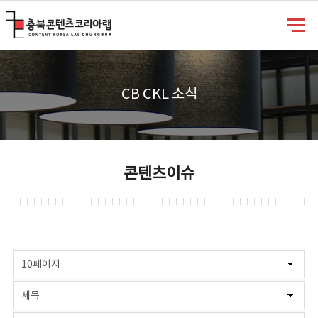
충북콘텐츠코리아랩
CB CKL 소식
콘텐츠이슈
게시물 검색