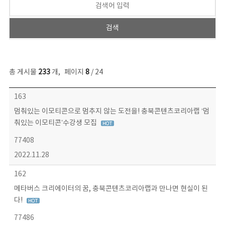
총 게시물
233
개
,
페이지
8
/ 24
보도자료 목록 - 번호, 제목, 작성자, 파일, 조회수, 작성일 정보 제공
163
멈춰있는 이모티콘으로 멈추지 않는 도전을! 충북콘텐츠코리아랩 ‘멈
춰있는 이모티콘’수강생 모집
77408
2022.11.28
162
메타버스 크리에이터의 꿈, 충북콘텐츠코리아랩과 만나면 현실이 된
다!
77486