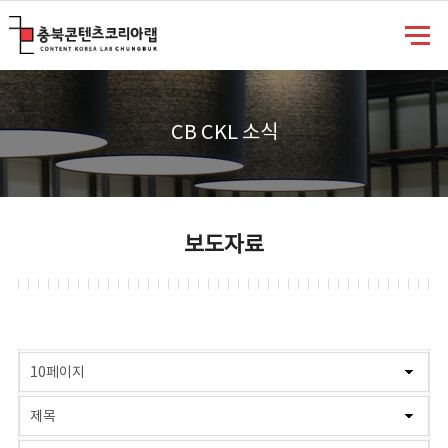
충북콘텐츠코리아랩
CB CKL 소식
보도자료
게시물 검색