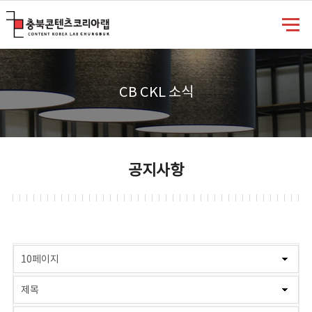
충북콘텐츠코리아랩
CB CKL 소식
공지사항
게시물 검색