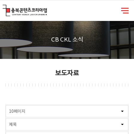
충북콘텐츠코리아랩
CB CKL 소식
보도자료
게시물 검색