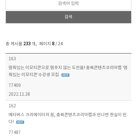
총 게시물
233
개
,
페이지
8
/ 24
보도자료 목록 - 번호, 제목, 작성자, 파일, 조회수, 작성일 정보 제공
163
멈춰있는 이모티콘으로 멈추지 않는 도전을! 충북콘텐츠코리아랩 ‘멈
춰있는 이모티콘’수강생 모집
77409
2022.11.28
162
메타버스 크리에이터의 꿈, 충북콘텐츠코리아랩과 만나면 현실이 된
다!
77487