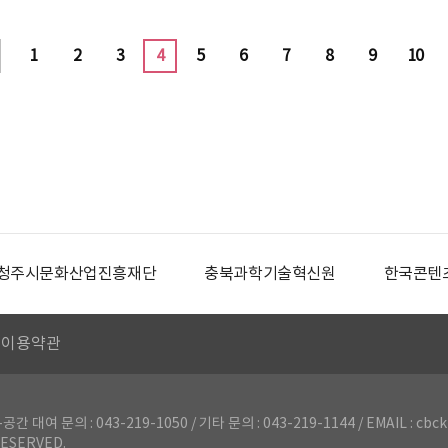
1
2
3
4
5
6
7
8
9
10
청주시문화산업진흥재단
충북과학기술혁신원
한국콘텐
이용약관
의 : 043-219-1050 / 기타 문의 : 043-219-1144 / EMAIL : cbck
ESERVED.