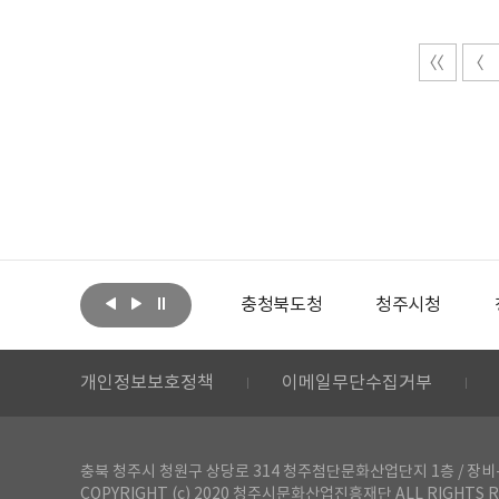
아랩
문화체육관광부
충청북도청
청주시청
개인정보보호정책
이메일무단수집거부
충북 청주시 청원구 상당로 314 청주첨단문화산업단지 1층 / 장비-공간 대여 문
COPYRIGHT (c) 2020 청주시문화산업진흥재단 ALL RIGHTS R