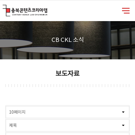
충북콘텐츠코리아랩
CB CKL 소식
보도자료
게시물 검색