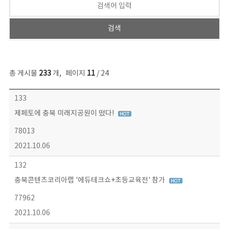
총 게시물
233
개
,
페이지
11
/ 24
보도자료 목록 - 번호, 제목, 작성자, 파일, 조회수, 작성일 정보 제공
133
제페토에 충북 미래지공원이 떴다!
78013
2021.10.06
132
충북콘텐츠코리아랩 '에듀테크쇼+초등교육전' 참가
77962
2021.10.06