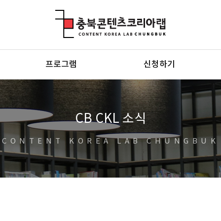
충북콘텐츠코리아랩
프로그램
신청하기
CB CKL 소식
CONTENT KOREA LAB CHUNGBUK