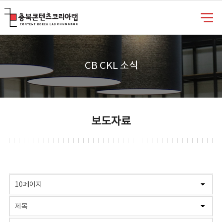
충북콘텐츠코리아랩
CB CKL 소식
보도자료
게시물 검색