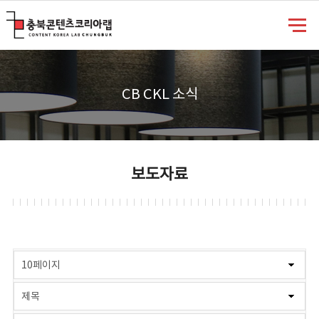
충북콘텐츠코리아랩
CB CKL 소식
보도자료
게시물 검색