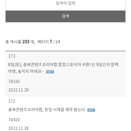
총 게시물
233
개
,
페이지
7
/ 24
보도자료 목록 - 번호, 제목, 작성자, 파일, 조회수, 작성일 정보 제공
173
8일(토), 충북콘텐츠코리아랩 팝업스토어의 귀환! 단 9일간의 깜짝
마켓, 놓치지 마세요~
78326
2022.11.28
172
충북콘텐츠코리아랩, 창업 시제품 제작 돕는다
78410
2022.11.28