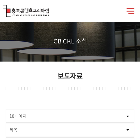
충북콘텐츠코리아랩
CB CKL 소식
보도자료
게시물 검색