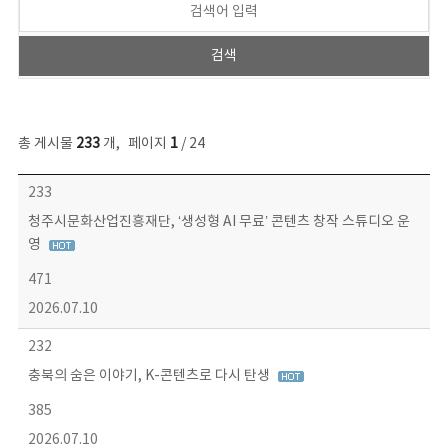
총 게시물
233
개
,
페이지
1
/ 24
보도자료 목록 - 번호, 제목, 작성자, 파일, 조회수, 작성일 정보 제공
233
청주시문화산업진흥재단, ‘생성형 AI 무료’ 콘텐츠 창작 스튜디오 운
영
471
2026.07.10
232
충북의 숨은 이야기, K-콘텐츠로 다시 탄생
385
2026.07.10