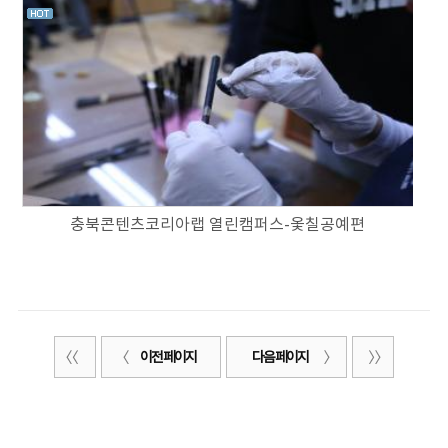
충북콘텐츠코리아랩 열린캠퍼스-옻칠공예편
이전 페이지
다음 페이지