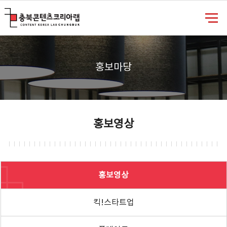
충북콘텐츠코리아랩
홍보마당
홍보영상
홍보영상
킥!스타트업