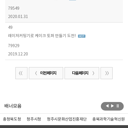
79549
2020.01.31
49
레이저커팅기로 케이크 토퍼 만들기 도전!
79929
2019.12.20
이전 페이지
다음 페이지
배너모음
충청북도청
청주시청
청주시문화산업진흥재단
충북과학기술혁신원