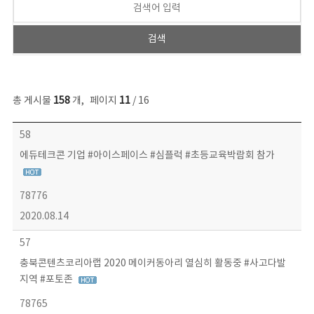
총 게시물
158
개
,
페이지
11
/ 16
콘텐츠이슈 목록 - 번호, 제목, 작성자, 파일, 조회수, 작성일 정보 제공
58
에듀테크콘 기업 #아이스페이스 #심플럭 #초등교육박람회 참가
78776
2020.08.14
57
충북콘텐츠코리아랩 2020 메이커동아리 열심히 활동중 #사고다발
지역 #포토존
78765