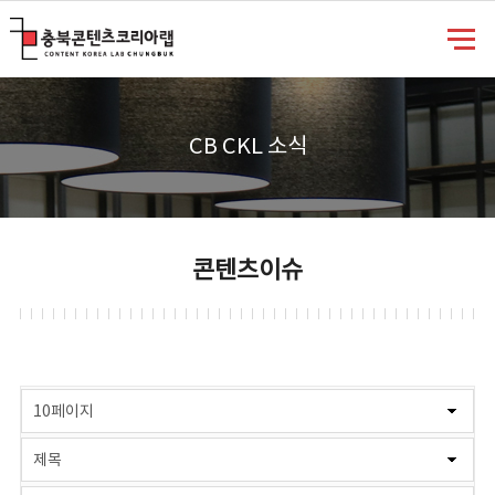
충북콘텐츠코리아랩
CB CKL 소식
콘텐츠이슈
게시물 검색