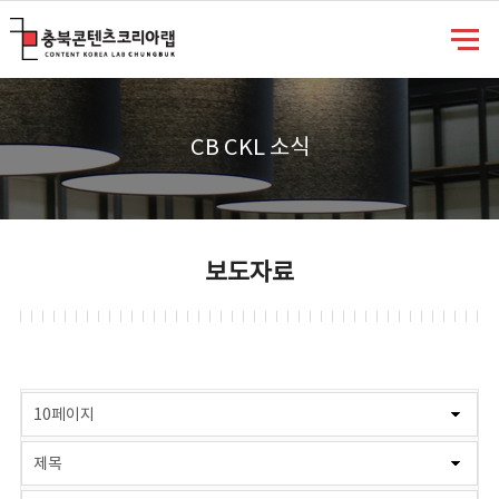
충북콘텐츠코리아랩
CB CKL 소식
보도자료
게시물 검색