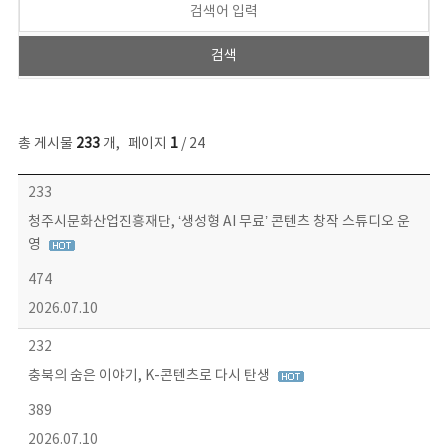
총 게시물
233
개
,
페이지
1
/ 24
보도자료 목록 - 번호, 제목, 작성자, 파일, 조회수, 작성일 정보 제공
233
청주시문화산업진흥재단, ‘생성형 AI 무료’ 콘텐츠 창작 스튜디오 운
영
474
2026.07.10
232
충북의 숨은 이야기, K-콘텐츠로 다시 탄생
389
2026.07.10