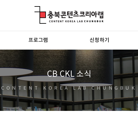
충북콘텐츠코리아랩
프로그램
신청하기
CB CKL 소식
CONTENT KOREA LAB CHUNGBUK