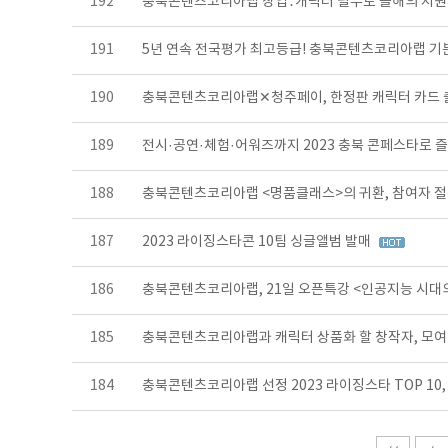
192
충북콘텐츠코리아랩 창업․캐릭터 필두로 올해의 지
191
5년 연속 전국평가 최고등급! 충북콘텐츠코리아랩 기분
190
충북콘텐츠코리아랩✕청주페이, 한정판 캐릭터 카드 
189
전시·공연·체험·어워즈까지 2023 충북 콘페스타로 
188
충북콘텐츠코리아랩 <명품클래스>의 귀환, 참여자 절
187
2023 라이징스타콘 10팀 싱글앨범 발매
186
충북콘텐츠코리아랩, 21일 오픈특강 <인공지능 시대
185
충북콘텐츠코리아랩과 캐릭터 상품화 할 창작자, 모여
184
충북콘텐츠코리아랩 선정 2023 라이징스타 TOP 1