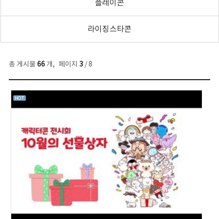
플레이콘
라이징스타콘
총 게시물
66
개
,
페이지
3
/ 8