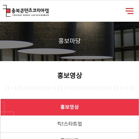
충북콘텐츠코리아랩
홍보마당
홍보영상
홍보영상
킥!스타트업