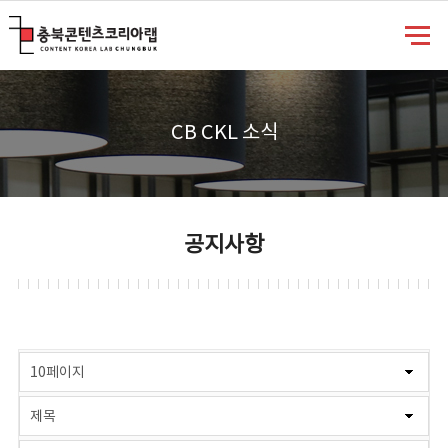
충북콘텐츠코리아랩
CB CKL 소식
공지사항
게시물 검색