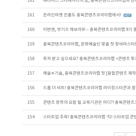
162
메타버스 크리에이터의 꿈, 충북콘텐츠코리아랩과 만
161
온라인마켓 진출도 충북콘텐츠코리아랩에서!
160
이번엔, 부기즈 해보자9! – 충북콘텐츠코리아랩 9기
159
충북콘텐츠코리아랩, 문화예술인 맞춤 첫 장비마스터
158
투자 받고 싶으세요? 충북콘텐츠코리아랩 <콘텐츠 
157
예술✕기술, 충북콘텐츠코리아랩 첫 [융합콘텐츠 제
156
드롭 더 비트! 충북콘텐츠코리아랩 라이징스타콘과 함
155
콘텐츠 창작의 요람 될 교육기관은 어디?! 충북콘텐츠
154
스타트업 주목! 충북콘텐츠코리아랩 ‘킥! 스타트업 콘