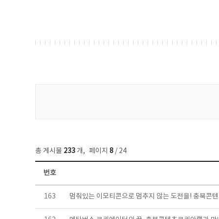
게시물 검색
총 게시물
233
개
,
페이지
8
/ 24
번호
보도자료 목록 - 번호, 제목, 작성자, 파일, 조회수, 작성일 정보 제공
163
멈춰있는 이모티콘으로 멈추지 않는 도전을! 충북콘텐