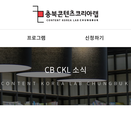
충북콘텐츠코리아랩
프로그램
신청하기
CB CKL 소식
CONTENT KOREA LAB CHUNGBUK