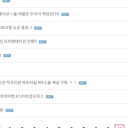
!
션~! 올 여름은 우리가 책임진다!!
 심화과정 수강 종료~!
] 오리엔테이션 진행!!
급
션 적극지원 파트터쉽 #마소울 채널 구독 ㄱㄱ
츠코리아랩 #스타트업오피스
지원