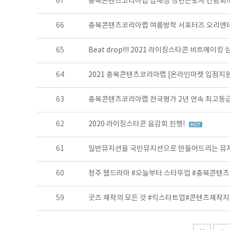
67
충북콘텐츠코리아랩 잡매칭 청년근로자 간담회!
66
충북콘텐츠코리아랩 여름방학 서포터즈 오리엔테이
65
Beat drop!!! 2021 라이징스타콘 비트메이킹
64
2021 충북콘텐츠코리아랩 [온라인마켓 입점지원
63
충북콘텐츠코리아랩 전국평가 2년 연속 최고등
62
2020 라이징스타콘 음감회 진행!
61
일반뮤지션을 국민뮤지션으로 만들어드리는 뮤지
60
청주 웹드라마 #오늘부터 스타뚜업 #충북콘텐
59
굿즈 제작의 모든 것 #킥스타트업#콘텐츠제작