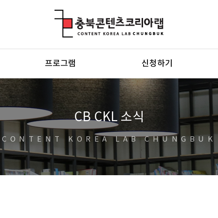
충북콘텐츠코리아랩
프로그램
신청하기
CB CKL 소식
CONTENT KOREA LAB CHUNGBUK