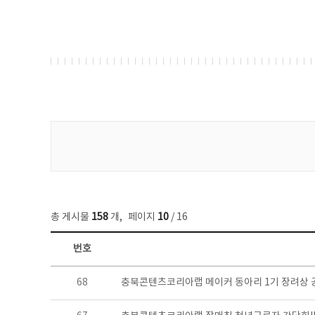
게시물 검색
총 게시물
158
개
,
페이지
10
/ 16
번호
콘텐츠이슈 목록 - 번호, 제목, 작성자, 파일, 조회수, 작성일 정보 제공
68
충북콘텐츠코리아랩 메이커 동아리 1기 장려상 공