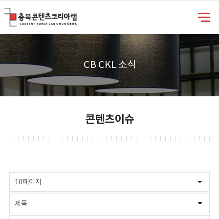
충북콘텐츠코리아랩
CB CKL 소식
콘텐츠이슈
게시물 검색