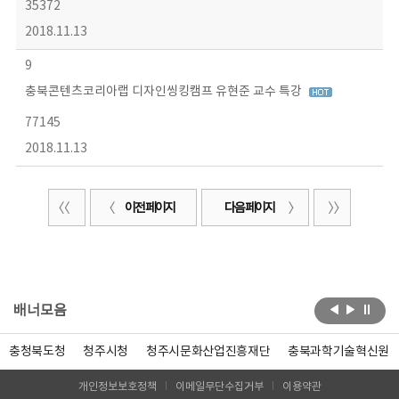
35372
2018.11.13
9
충북콘텐츠코리아랩 디자인씽킹캠프 유현준 교수 특강
77145
2018.11.13
이전 페이지
다음 페이지
배너모음
충청북도청
청주시청
청주시문화산업진흥재단
충북과학기술혁신원
개인정보보호정책
이메일무단수집거부
이용약관