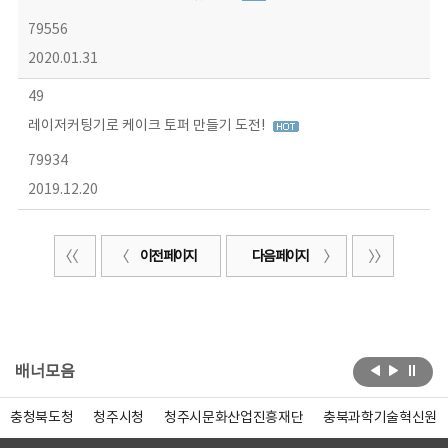
79556
2020.01.31
49
레이저커팅기로 케이크 토퍼 만들기 도전!
79934
2019.12.20
이전 페이지
다음 페이지
배너모음
충청북도청
청주시청
청주시문화산업진흥재단
충북과학기술혁신원