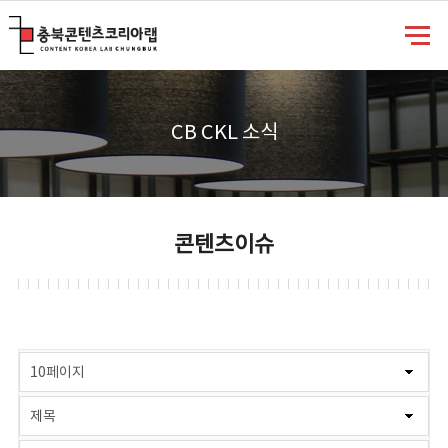
충북콘텐츠코리아랩
CB CKL 소식
콘텐츠이슈
게시물 검색