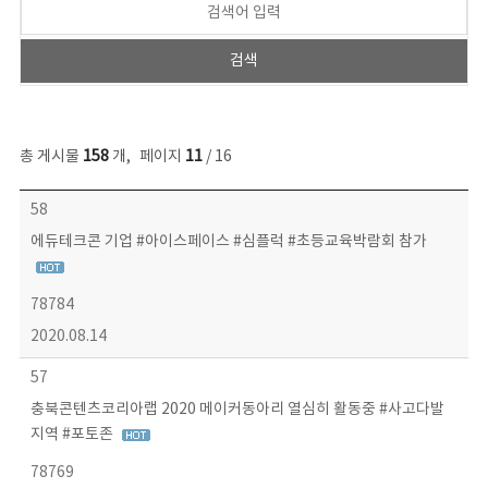
총 게시물
158
개
,
페이지
11
/ 16
콘텐츠이슈 목록 - 번호, 제목, 작성자, 파일, 조회수, 작성일 정보 제공
58
에듀테크콘 기업 #아이스페이스 #심플럭 #초등교육박람회 참가
78784
2020.08.14
57
충북콘텐츠코리아랩 2020 메이커동아리 열심히 활동중 #사고다발
지역 #포토존
78769