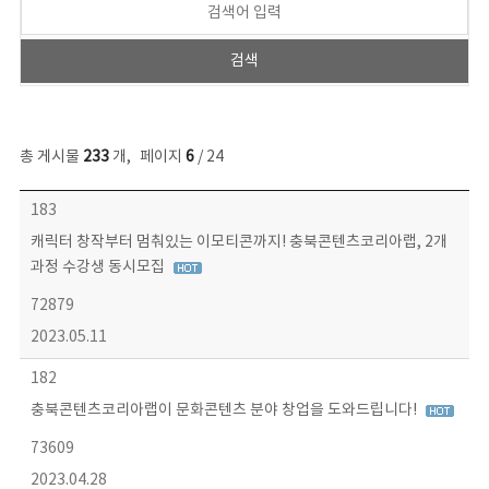
총 게시물
233
개
,
페이지
6
/ 24
보도자료 목록 - 번호, 제목, 작성자, 파일, 조회수, 작성일 정보 제공
183
캐릭터 창작부터 멈춰있는 이모티콘까지! 충북콘텐츠코리아랩, 2개
과정 수강생 동시모집
72879
2023.05.11
182
충북콘텐츠코리아랩이 문화콘텐츠 분야 창업을 도와드립니다!
73609
2023.04.28