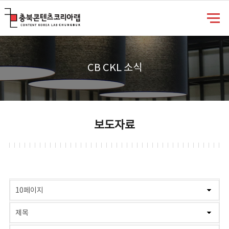
충북콘텐츠코리아랩
CB CKL 소식
보도자료
게시물 검색