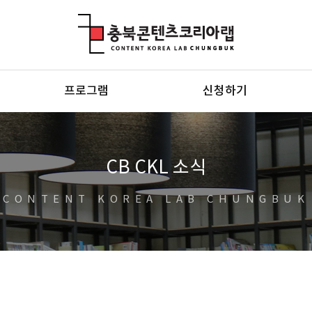
충북콘텐츠코리아랩
프로그램
신청하기
CB CKL 소식
CONTENT KOREA LAB CHUNGBUK