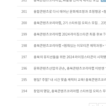
202
충북콘텐츠코리아랩, AI활용 전자책 제작반 모집
201
융합콘텐츠로 다시 태어난 문화제조창과 초정행궁 <창고
200
충북콘텐츠코리아랩, 2기 스타트업 오피스 모집…2
199
충북콘텐츠코리아랩 2024 라이징스타콘 최종 후보 T
198
충북콘텐츠코리아랩 <멈춰있는 이모티콘 제작과정> ‘
197
충북의 뮤지션들을 위한 2024 라이징스타콘이 시작됐
196
문화콘텐츠산업의 큰손, 충북콘텐츠코리아랩 이번엔 ‘
195
평일? 주말? 내 시간 맞춤 캐릭터 교육! 충북콘텐츠
194
창업의 명당, 충북콘텐츠코리아랩 스타트업 오피스 