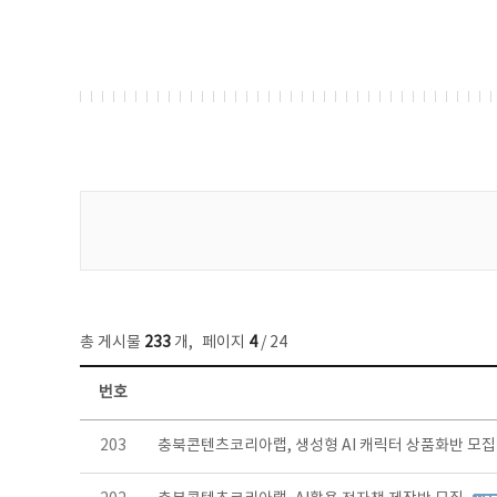
게시물 검색
총 게시물
233
개
,
페이지
4
/ 24
번호
보도자료 목록 - 번호, 제목, 작성자, 파일, 조회수, 작성일 정보 제공
203
충북콘텐츠코리아랩, 생성형 AI 캐릭터 상품화반 모