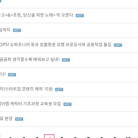
>&<초정, 당신을 위한 노래> 막 오른다
3일까지
OP5! 슈퍼주니어 등과 호흡맞춘 유명 프로듀서와 공동작업 돌입
곰곰희 생각할수록’배워보고 싶네!
다!
킥!스타트업 콘텐츠 제작’ 지원
코리아랩 캐릭터 기초과정 교육생 모집
무료 분양