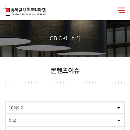
충북콘텐츠코리아랩
CB CKL 소식
콘텐츠이슈
게시물 검색