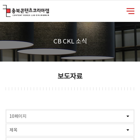
충북콘텐츠코리아랩
CB CKL 소식
보도자료
게시물 검색