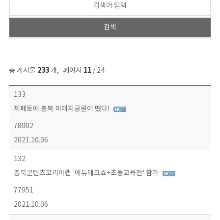
총 게시물
233
개
,
페이지
11
/ 24
보도자료 목록 - 번호, 제목, 작성자, 파일, 조회수, 작성일 정보 제공
133
제페토에 충북 미래지공원이 떴다!
78002
2021.10.06
132
충북콘텐츠코리아랩 '에듀테크쇼+초등교육전' 참가
77951
2021.10.06