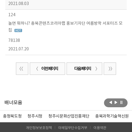
2021.08.03
124
놀면 뭐하니? 충북콘텐츠코리아랩 홍보기자단 여름방학 서포터즈 모
집
78138
2021.07.20
이전 페이지
다음 페이지
배너모음
충청북도청
청주시청
청주시문화산업진흥재단
충북과학기술혁신원
개인정보보호정책
이메일무단수집거부
이용약관