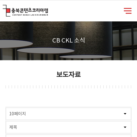
충북콘텐츠코리아랩
CB CKL 소식
보도자료
게시물 검색