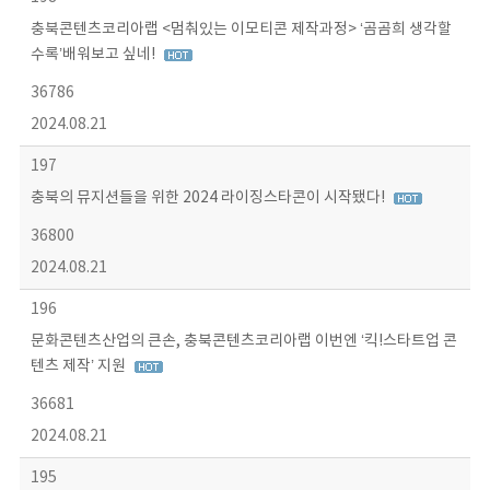
충북콘텐츠코리아랩 <멈춰있는 이모티콘 제작과정> ‘곰곰희 생각할
수록’배워보고 싶네!
36786
2024.08.21
197
충북의 뮤지션들을 위한 2024 라이징스타콘이 시작됐다!
36800
2024.08.21
196
문화콘텐츠산업의 큰손, 충북콘텐츠코리아랩 이번엔 ‘킥!스타트업 콘
텐츠 제작’ 지원
36681
2024.08.21
195