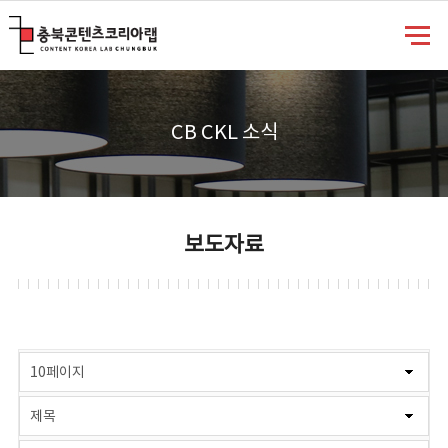
충북콘텐츠코리아랩
CB CKL 소식
보도자료
게시물 검색