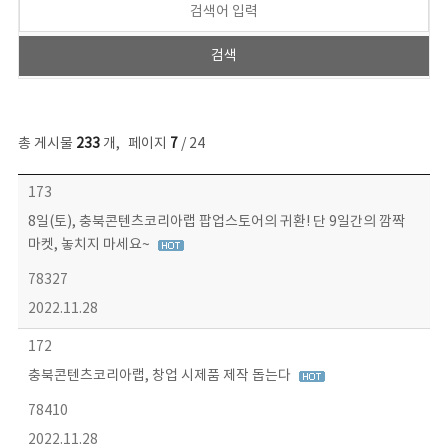
총 게시물
233
개
,
페이지
7
/ 24
보도자료 목록 - 번호, 제목, 작성자, 파일, 조회수, 작성일 정보 제공
173
8일(토), 충북콘텐츠코리아랩 팝업스토어의 귀환! 단 9일간의 깜짝
마켓, 놓치지 마세요~
78327
2022.11.28
172
충북콘텐츠코리아랩, 창업 시제품 제작 돕는다
78410
2022.11.28