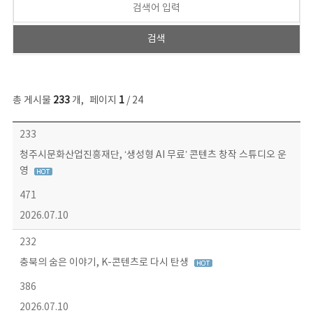
총 게시물
233
개
,
페이지
1
/ 24
보도자료 목록 - 번호, 제목, 작성자, 파일, 조회수, 작성일 정보 제공
233
청주시문화산업진흥재단, ‘생성형 AI 무료’ 콘텐츠 창작 스튜디오 운
영
471
2026.07.10
232
충북의 숨은 이야기, K-콘텐츠로 다시 탄생
386
2026.07.10