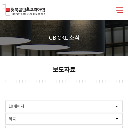
충북콘텐츠코리아랩
CB CKL 소식
보도자료
게시물 검색