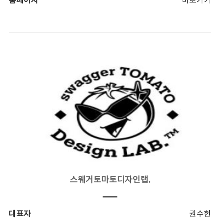
홈페이지
바로가기
스웨거토마토디자인랩.
대표자
권수헌