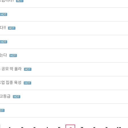
드립니다!
다!!
찾는다
 공모 막 올라
업 집중 육성
최고등급