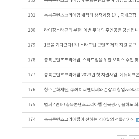
182
충북콘텐츠코리아랩이 문화콘텐츠 분야 창업을 도와
181
충북콘텐츠코리아랩 캐릭터 창작과정 1기, 공개모집
180
라이징스타콘의 부활! 이번 무대의 주인공은 당신입니
179
1년을 기다렸다! 킥! 스타트업 콘텐츠 제작 지원 공모
178
충북콘텐츠코리아랩, 스타트업을 위한 오피스 주인 
177
충북콘텐츠코리아랩 2023년 첫 지원사업, 에듀테크콘
176
청주문화재단, ㈜에이씨엔디씨와 손잡고 창업&스타트
175
벌써 4연패! 충북콘텐츠코리아랩 전국평가, 올해도 
174
충북콘텐츠코리아랩이 전하는 <10월의 선물상자>