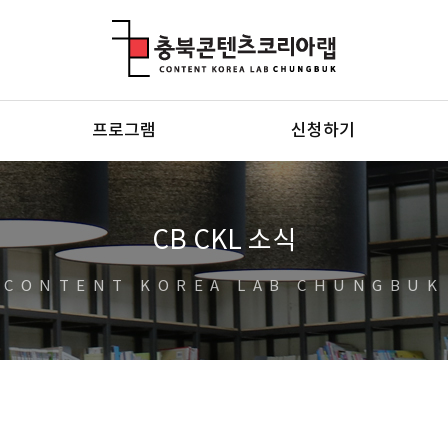
충북콘텐츠코리아랩
프로그램
신청하기
CB CKL 소식
CONTENT KOREA LAB CHUNGBUK