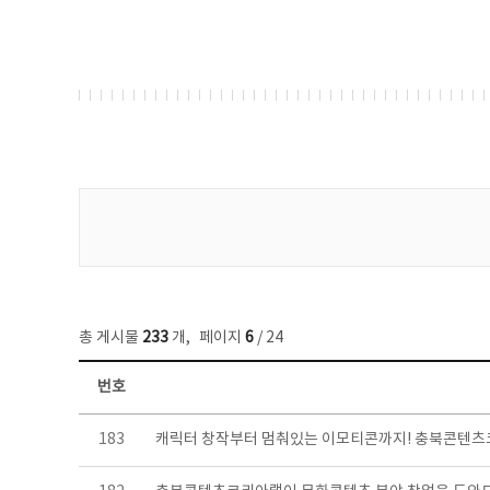
게시물 검색
총 게시물
233
개
,
페이지
6
/ 24
번호
보도자료 목록 - 번호, 제목, 작성자, 파일, 조회수, 작성일 정보 제공
183
캐릭터 창작부터 멈춰있는 이모티콘까지! 충북콘텐츠코