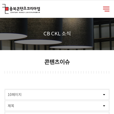
충북콘텐츠코리아랩
CB CKL 소식
콘텐츠이슈
게시물 검색