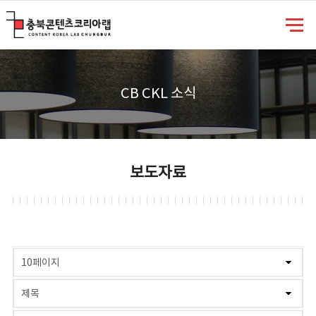
충북콘텐츠코리아랩
CB CKL 소식
보도자료
게시물 검색