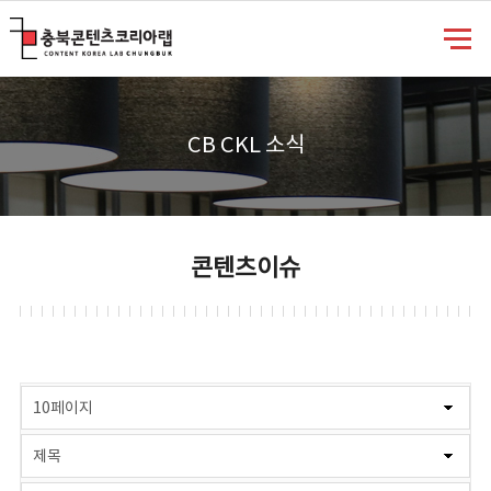
충북콘텐츠코리아랩
CB CKL 소식
콘텐츠이슈
게시물 검색