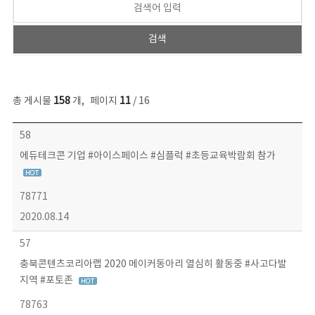
총 게시물
158
개
,
페이지
11
/ 16
콘텐츠이슈 목록 - 번호, 제목, 작성자, 파일, 조회수, 작성일 정보 제공
58
에듀테크콘 기업 #아이스페이스 #심플럭 #초등교육박람회 참가
78771
2020.08.14
57
충북콘텐츠코리아랩 2020 메이커동아리 열심히 활동중 #사고다발
지역 #포토존
78763