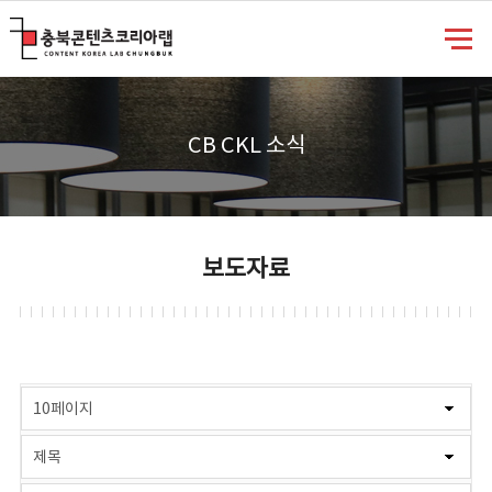
충북콘텐츠코리아랩
CB CKL 소식
보도자료
게시물 검색