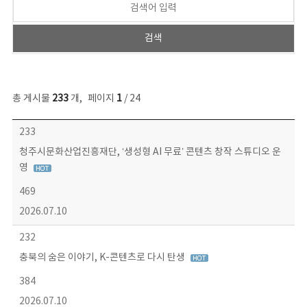
총 게시물
233
개
,
페이지
1
/ 24
보도자료 목록 - 번호, 제목, 작성자, 파일, 조회수, 작성일 정보 제공
233
청주시문화산업진흥재단, ‘생성형 AI 무료’ 콘텐츠 창작 스튜디오 운
영
469
2026.07.10
232
충북의 숨은 이야기, K-콘텐츠로 다시 탄생
384
2026.07.10