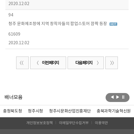
2020.12.02
94
청주 문화제조창에 지역 창작자들의 팝업스토어 깜짝 등장
61609
2020.12.02
이전 페이지
다음 페이지
배너모음
충청북도청
청주시청
청주시문화산업진흥재단
충북과학기술혁신원
개인정보보호정책
이메일무단수집거부
이용약관