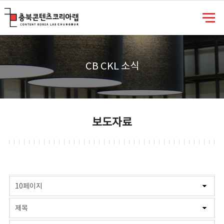
충북콘텐츠코리아랩
CB CKL 소식
보도자료
게시물 검색