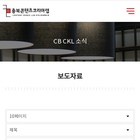
충북콘텐츠코리아랩
CB CKL 소식
보도자료
게시물 검색