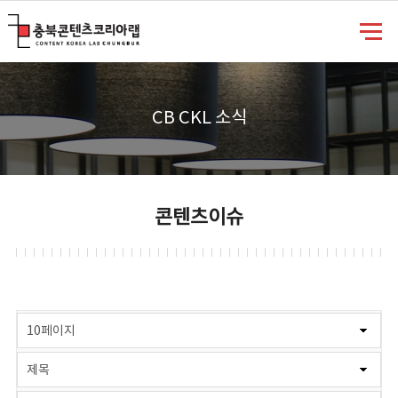
충북콘텐츠코리아랩
CB CKL 소식
콘텐츠이슈
게시물 검색