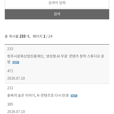
총 게시물
233
개
,
페이지
1
/ 24
보도자료 목록 - 번호, 제목, 작성자, 파일, 조회수, 작성일 정보 제공
233
청주시문화산업진흥재단, ‘생성형 AI 무료’ 콘텐츠 창작 스튜디오 운
영
471
2026.07.10
232
충북의 숨은 이야기, K-콘텐츠로 다시 탄생
385
2026.07.10