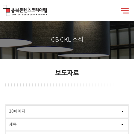
충북콘텐츠코리아랩
CB CKL 소식
보도자료
게시물 검색