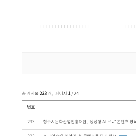
게시물 검색
총 게시물
233
개
,
페이지
1
/ 24
번호
보도자료 목록 - 번호, 제목, 작성자, 파일, 조회수, 작성일 정보 제공
233
청주시문화산업진흥재단, ‘생성형 AI 무료’ 콘텐츠 