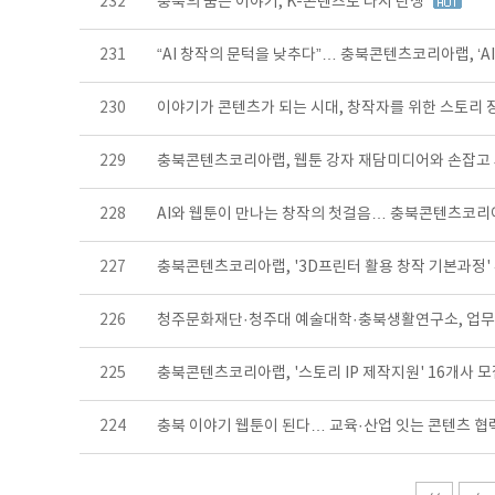
232
충북의 숨은 이야기, K-콘텐츠로 다시 탄생
231
“AI 창작의 문턱을 낮추다”… 충북콘텐츠코리아랩, ‘A
230
이야기가 콘텐츠가 되는 시대, 창작자를 위한 스토리 
229
충북콘텐츠코리아랩, 웹툰 강자 재담미디어와 손잡고
228
AI와 웹툰이 만나는 창작의 첫걸음… 충북콘텐츠코리
227
충북콘텐츠코리아랩, '3D프린터 활용 창작 기본과정'
226
청주문화재단·청주대 예술대학·충북생활연구소, 업
225
충북콘텐츠코리아랩, '스토리 IP 제작지원' 16개사 
224
충북 이야기 웹툰이 된다… 교육·산업 잇는 콘텐츠 협