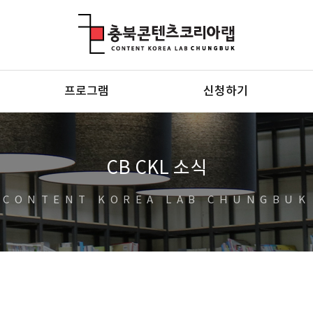
충북콘텐츠코리아랩
프로그램
신청하기
CB CKL 소식
CONTENT KOREA LAB CHUNGBUK