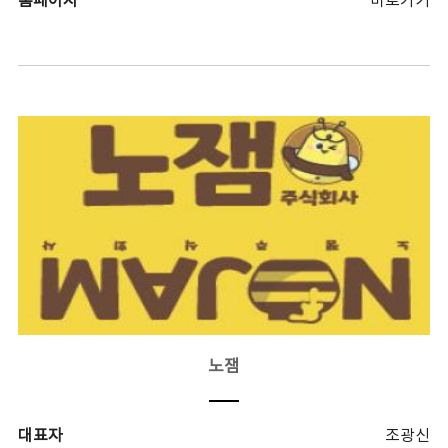
홈페이지
바로가기
노잼
대표자
조광신