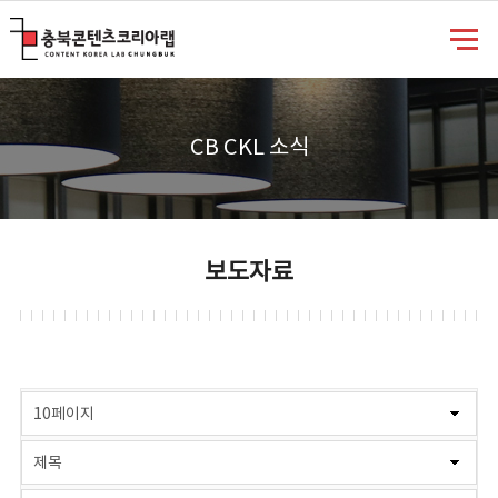
충북콘텐츠코리아랩
CB CKL 소식
보도자료
게시물 검색