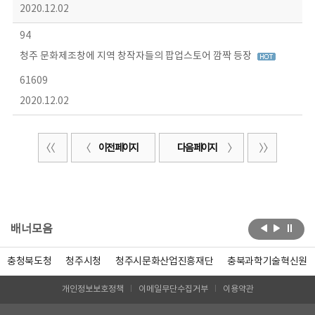
2020.12.02
94
청주 문화제조창에 지역 창작자들의 팝업스토어 깜짝 등장
61609
2020.12.02
이전 페이지
다음 페이지
배너모음
충청북도청
청주시청
청주시문화산업진흥재단
충북과학기술혁신원
개인정보보호정책
이메일무단수집거부
이용약관