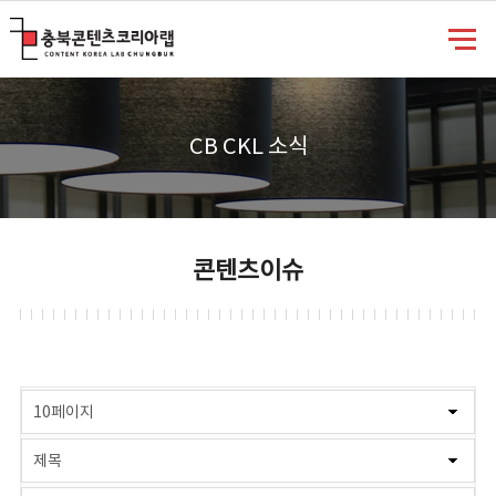
충북콘텐츠코리아랩
CB CKL 소식
콘텐츠이슈
게시물 검색