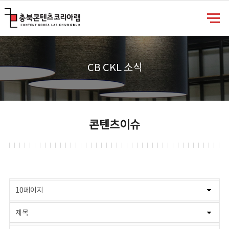
충북콘텐츠코리아랩
CB CKL 소식
콘텐츠이슈
게시물 검색