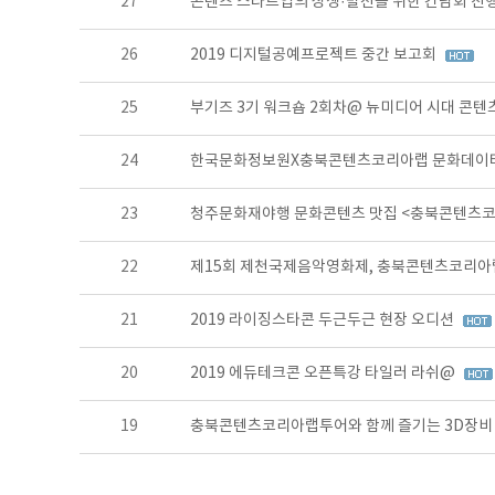
27
콘텐츠 스타트업의 상생·발전을 위한 간담회 진행
26
2019 디지털공예프로젝트 중간 보고회
25
부기즈 3기 워크숍 2회차@ 뉴미디어 시대 콘텐
24
한국문화정보원X충북콘텐츠코리아랩 문화데이터
23
청주문화재야행 문화콘텐츠 맛집 <충북콘텐츠
22
제15회 제천국제음악영화제, 충북콘텐츠코리아랩
21
2019 라이징스타콘 두근두근 현장 오디션
20
2019 에듀테크콘 오픈특강 타일러 라쉬@
19
충북콘텐츠코리아랩투어와 함께 즐기는 3D장비