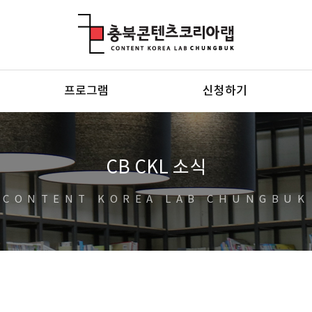
충북콘텐츠코리아랩
프로그램
신청하기
CB CKL 소식
CONTENT KOREA LAB CHUNGBUK