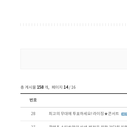
게시물 검색
총 게시물
158
개
,
페이지
14
/ 16
번호
콘텐츠이슈 목록 - 번호, 제목, 작성자, 파일, 조회수, 작성일 정보 제공
28
최고의 무대에 투표하세요! 라이징★콘서트