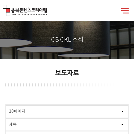
충북콘텐츠코리아랩
CB CKL 소식
보도자료
게시물 검색