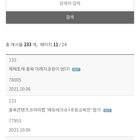
총 게시물
233
개
,
페이지
11
/ 24
보도자료 목록 - 번호, 제목, 작성자, 파일, 조회수, 작성일 정보 제공
133
제페토에 충북 미래지공원이 떴다!
78005
2021.10.06
132
충북콘텐츠코리아랩 '에듀테크쇼+초등교육전' 참가
77953
2021.10.06